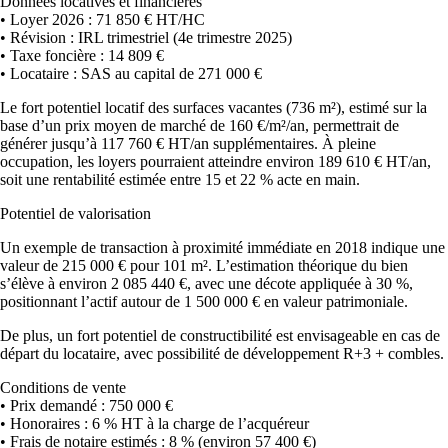
Données locatives et financières
• Loyer 2026 : 71 850 € HT/HC
• Révision : IRL trimestriel (4e trimestre 2025)
• Taxe foncière : 14 809 €
• Locataire : SAS au capital de 271 000 €
Le fort potentiel locatif des surfaces vacantes (736 m²), estimé sur la
base d’un prix moyen de marché de 160 €/m²/an, permettrait de
générer jusqu’à 117 760 € HT/an supplémentaires. À pleine
occupation, les loyers pourraient atteindre environ 189 610 € HT/an,
soit une rentabilité estimée entre 15 et 22 % acte en main.
Potentiel de valorisation
Un exemple de transaction à proximité immédiate en 2018 indique une
valeur de 215 000 € pour 101 m². L’estimation théorique du bien
s’élève à environ 2 085 440 €, avec une décote appliquée à 30 %,
positionnant l’actif autour de 1 500 000 € en valeur patrimoniale.
De plus, un fort potentiel de constructibilité est envisageable en cas de
départ du locataire, avec possibilité de développement R+3 + combles.
Conditions de vente
• Prix demandé : 750 000 €
• Honoraires : 6 % HT à la charge de l’acquéreur
• Frais de notaire estimés : 8 % (environ 57 400 €)