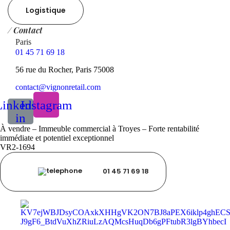
Logistique
/ Contact
Paris
01 45 71 69 18
56 rue du Rocher, Paris 75008
contact@vignonretail.com
Linkedin-
Instagram
in
À vendre – Immeuble commercial à Troyes – Forte rentabilité
immédiate et potentiel exceptionnel
VR2-1694
01 45 71 69 18