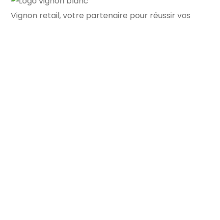
Vignon retail, votre partenaire pour réussir vos
projets professionnels.
Vignon Retail
Nos Services
L’Agence
Nos annonces
Estimation
Contact
Paris