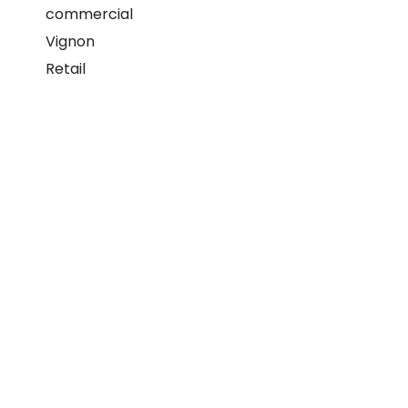
VIGNON RETAIL, VOTRE PARTENAIRE
POUR RÉUSSIR VOS INVESTISSEMENTS
ET VOS IMPLANTATIONS