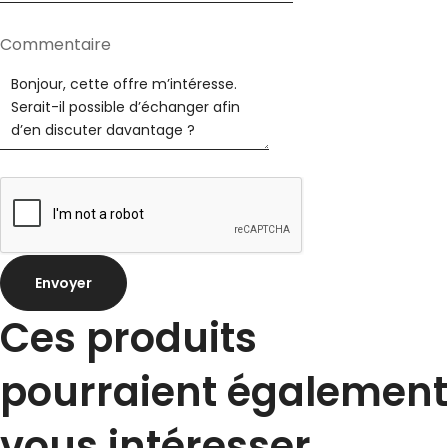
Téléphone
Commentaire
Référence
informations
Envoyer
Ces produits
pourraient également
vous intéresser