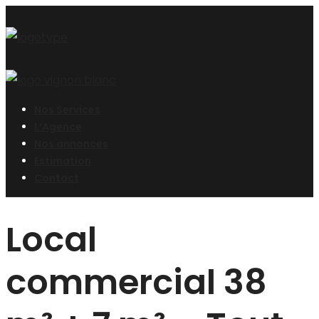
Nos Services
L’Agence
Nos annonces
Estimation
Contact
Local
commercial 38