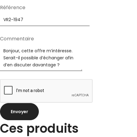
Référence
informations
Commentaire
E-
mail
Téléphone
Envoyer
Ces produits