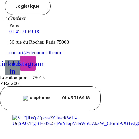
Logistique
/ Contact
Paris
01 45 71 69 18
56 rue du Rocher, Paris 75008
contact@vignonretail.com
Linkedin-
Instagram
in
Location pure – 75013
VR2-2061
01 45 71 69 18