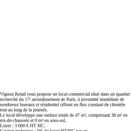
Vignon Retail vous propose un local commercial situé dans un quartier
recherché du 17ᵉ arrondissement de Paris, à proximité immédiate de
nombreux bureaux et résidentiel offrant un flux constant de clientèle
tout au long de la journée.
Le local développe une surface totale de 47 m², comprenant 38 m² en
rez-de-chaussée et 9 m² en sous-sol.
Loyer : 3 000 € HT HC.
Gestion technique : 5% du loyer HT/HC par an.