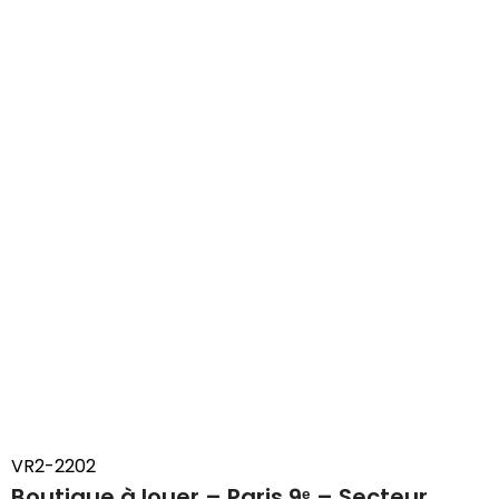
VR2-2202
Boutique à louer – Paris 9ᵉ – Secteur