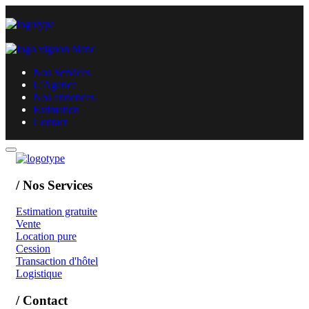
Nos Services
L’Agence
Nos annonces
Estimation
Contact
/ Nos Services
Estimation gratuite
Vente
Location pure
Cession
Transaction d'hôtel
Logistique
/ Contact